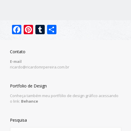
Facebook
Pinterest
Tumblr
Share
Contato
E-mail
ricardo@ricardomrpereira.com.br
Portfolio de Design
Conheça também meu portfólio de design gráfico acessando
o link:
Behance
Pesquisa